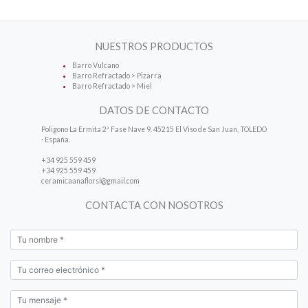
NUESTROS PRODUCTOS
Barro Vulcano
Barro Refractado > Pizarra
Barro Refractado > Miel
DATOS DE CONTACTO
Poligono La Ermita 2ª Fase Nave 9. 45215 El Viso de San Juan, TOLEDO
· España.
+34 925 559 459
+34 925 559 459
ceramicaanaflorsl@gmail.com
CONTACTA CON NOSOTROS