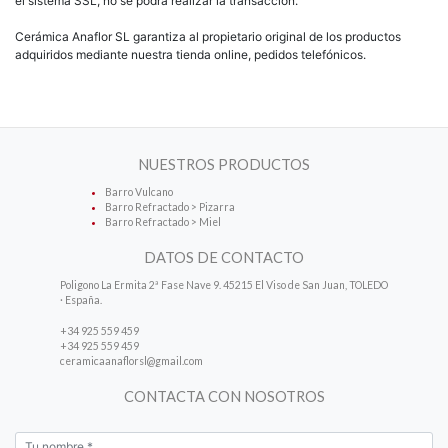
el sistema SSL, no se podrá realizar la transacción.
Cerámica Anaflor SL garantiza al propietario original de los productos
adquiridos mediante nuestra tienda online, pedidos telefónicos.
NUESTROS PRODUCTOS
Barro Vulcano
Barro Refractado > Pizarra
Barro Refractado > Miel
DATOS DE CONTACTO
Poligono La Ermita 2ª Fase Nave 9. 45215 El Viso de San Juan, TOLEDO
· España.
+34 925 559 459
+34 925 559 459
ceramicaanaflorsl@gmail.com
CONTACTA CON NOSOTROS