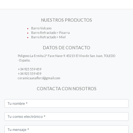
NUESTROS PRODUCTOS
Barro Vulcano
Barro Refractado > Pizarra
Barro Refractado > Miel
DATOS DE CONTACTO
Poligono La Ermita 2ª Fase Nave 9. 45215 El Viso de San Juan, TOLEDO
· España.
+34 925 559 459
+34 925 559 459
ceramicaanaflorsl@gmail.com
CONTACTA CON NOSOTROS