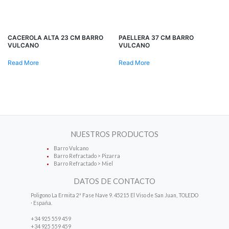
CACEROLA ALTA 23 CM BARRO
PAELLERA 37 CM BARRO
VULCANO
VULCANO
Read More
Read More
NUESTROS PRODUCTOS
Barro Vulcano
Barro Refractado > Pizarra
Barro Refractado > Miel
DATOS DE CONTACTO
Poligono La Ermita 2ª Fase Nave 9. 45215 El Viso de San Juan, TOLEDO
· España.
+34 925 559 459
+34 925 559 459