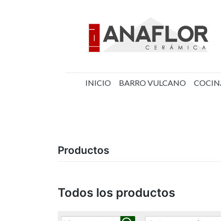
Saltar
al
contenido
INICIO
BARRO VULCANO
COCIN
Cerámica Anaflor
Productos
Todos los productos