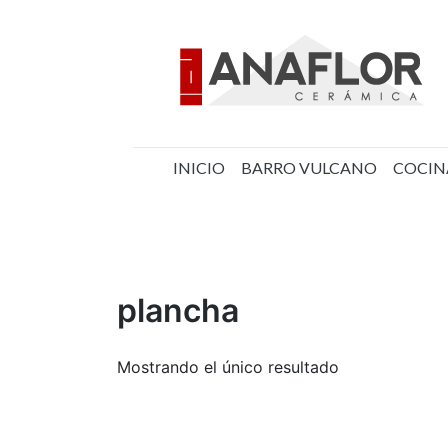
Saltar
al
contenido
INICIO
BARRO VULCANO
COCIN
Cerámica Anaflor
plancha
Mostrando el único resultado